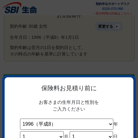
保険料お見積り
契約申込サポートデスク
0120-272-060
＜受付時間の詳細はこちら＞
お見積条件
契約年齢
30
歳
女性
変更する
▲
生年月日：
1996（平成8）年1月1日
契約年齢は翌月の1日を契約日として、
その時点の年齢を基準に計算しています
定期保険 クリック定期！Neo
保険料お見積り前に
死亡または高度障害となった場合の保障
お客さまの生年月日と性別を
ご入力ください
年
この保険のメリットはこちら
月
日