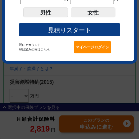
保険金額
男性
女性
みんなの選ぶ保険金額はどれぐ
らい？
万円
見積りスタート
保険期間
既にアカウント
登録済みの方はこちら
年
年満了・歳満了とは？
災害割増特約(2015)
万円
選択中の保険プランを見る
災害死亡保険金・災害高度障害保険金とは？
定期保険 クリック定期！Neo
324
円
月額合計保険料
このプランの
SBI生命の終身医療保険Neo
1,155
円
傷害特約(2015)
2,819
申込みに進む
就業不能保険 働く人のたより
1,340
円
円
万円